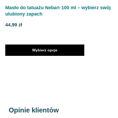
Masło do tatuażu Neba® 100 ml – wybierz swój
ulubiony zapach
44,99
zł
Ten
Wybierz opcje
produkt
ma
wiele
wariantów.
Opcje
można
wybrać
na
stronie
produktu
Opinie klientów