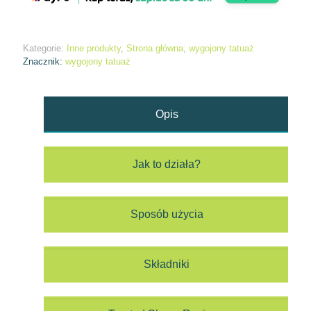
Kategorie:
Inne produkty
,
Strona główna
,
wygojony tatuaż
Znacznik:
wygojony tatuaż
Opis
Jak to działa?
Sposób użycia
Składniki