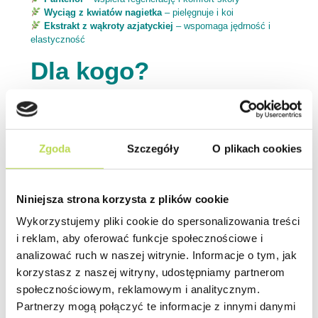
Wyciąg z kwiatów nagietka
– pielęgnuje i koi
Ekstrakt z wąkroty azjatyckiej
– wspomaga jędrność i
elastyczność
Dla kogo?
Dla osób, które chcą:
– wygładzić i odżywić skórę,
– zniwelować jej suchość i szorstkość,
Zgoda
Szczegóły
O plikach cookies
– poprawić wygląd wygojonego tatuażu lub przygotować skórę
na nowe dzieło,
– a przy okazji otulić ciało zapachem słodkiej brzoskwini
Niniejsza strona korzysta z plików cookie
Świadoma
Wykorzystujemy pliki cookie do spersonalizowania treści
pielęgnacja
i reklam, aby oferować funkcje społecznościowe i
analizować ruch w naszej witrynie. Informacje o tym, jak
korzystasz z naszej witryny, udostępniamy partnerom
społecznościowym, reklamowym i analitycznym.
Peeling Neba Słodka Brzoskwinka jest
wegański
i
nietestowany na zwierzętach
.
Partnerzy mogą połączyć te informacje z innymi danymi
Skuteczność i przyjemność stosowania — bez kompromisów.