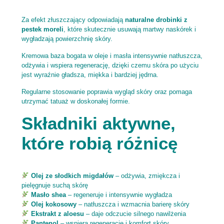
Za efekt złuszczający odpowiadają
naturalne drobinki z
pestek moreli
, które skutecznie usuwają martwy naskórek i
wygładzają powierzchnię skóry.
Kremowa baza bogata w oleje i masła intensywnie natłuszcza,
odżywia i wspiera regenerację, dzięki czemu skóra po użyciu
jest wyraźnie gładsza, miękka i bardziej jędrna.
Regularne stosowanie poprawia wygląd skóry oraz pomaga
utrzymać tatuaż w doskonałej formie.
Składniki aktywne,
które robią różnicę
Olej ze słodkich migdałów
– odżywia, zmiękcza i
pielęgnuje suchą skórę
Masło shea
– regeneruje i intensywnie wygładza
Olej kokosowy
– natłuszcza i wzmacnia barierę skóry
Ekstrakt z aloesu
– daje odczucie silnego nawilżenia
Pantenol
– wspiera regenerację i komfort skóry