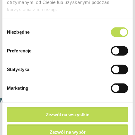
otrzymanymi od Ciebie lub uzyskanymi podczas
korzystania z ich usług.
Tagi:
wygojony tatuaż
Wybór
Niezbędne
zgody
Preferencje
Statystyka
Marketing
Może spodoba się również…
Zezwól na wszystkie
Zezwól na wybór